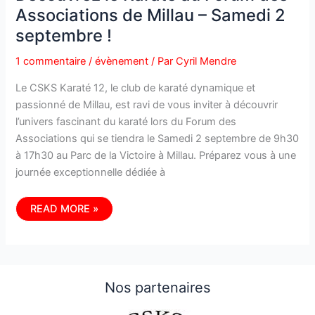
Associations de Millau – Samedi 2
septembre !
1 commentaire
/
évènement
/ Par
Cyril Mendre
Le CSKS Karaté 12, le club de karaté dynamique et
passionné de Millau, est ravi de vous inviter à découvrir
l’univers fascinant du karaté lors du Forum des
Associations qui se tiendra le Samedi 2 septembre de 9h30
à 17h30 au Parc de la Victoire à Millau. Préparez vous à une
journée exceptionnelle dédiée à
DÉCOUVREZ
READ MORE »
LE
KARATÉ
AU
FORUM
DES
ASSOCIATIONS
DE
Nos partenaires
MILLAU
–
SAMEDI