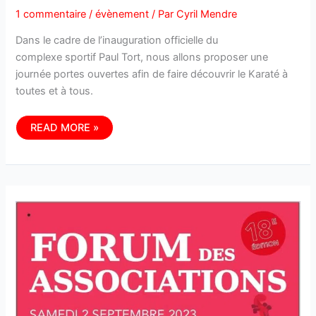
1 commentaire
/
évènement
/ Par
Cyril Mendre
Dans le cadre de l’inauguration officielle du
complexe sportif Paul Tort, nous allons proposer une
journée portes ouvertes afin de faire découvrir le Karaté à
toutes et à tous.
JOURNÉE
READ MORE »
PORTES
OUVERTES
DU
KARATÉ
CE
SAMEDI
16
SEPTEMBRE
2023